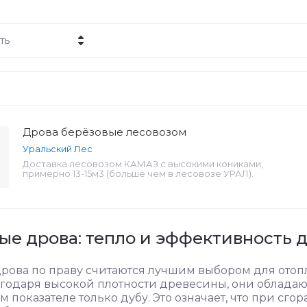
ть
 - убывание
- возрастание
ние - Я-А
Дрова берёзовые лесовозом
ние - А-Я
Уральский Лес
Доставка лесовозом КАМАЗ с высокими кониками,
примерно 13-15м3 (больше чем в лесовозе УРАЛ).
ые дрова: тепло и эффективность д
рова по праву считаются лучшим выбором для отоп
агодаря высокой плотности древесины, они обладаю
ом показателе только дубу. Это означает, что при с