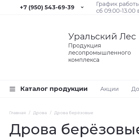
График работы:
+7 (950) 543-69-39
сб 09.00-13.00
Уральский Лес
Продукция
лесопромышленного
комплекса
Каталог продукции
Акции
До
Главная
/
Дрова
/
Дрова берёзовые
Дрова берёзовы