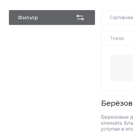
Фильтр
Сортирова
Цена
Товар
Цена 
Назва
Назва
Берёзов
Берёзовые д
климата. Бл
уступая в эт