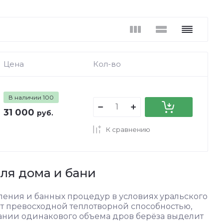
Цена
Кол-во
В наличии
100
31 000
руб.
К сравнению
ля дома и бани
ления и банных процедур в условиях уральского
т превосходной теплотворной способностью,
горании одинакового объема дров берёза выделит