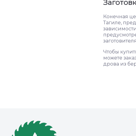
Заготов
Конечная це
Тагиле, пре
зависимости
предусмотре
заготовител
Чтобы купит
можете зака
дрова из бе