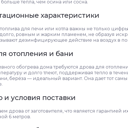
 больше тепла, чем осина или сосна.
тационные характеристики
топлива для печи или котла важны не только цифры
 долго, ровным и жарким пламенем, не образуя иск
азывают дезинфицирующее действие на воздух в п
ля отопления и бани
вного обогрева дома требуются дрова для отоплен
пературу и долго тлеют, поддерживая тепло в течен
ани, берёза — идеальный вариант. Она дает тот самы
.
о и условия поставки
м дрова от заготовителя, что является гарантией и
ой 6 метров.