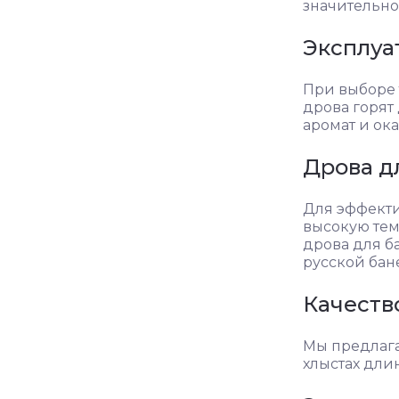
значительно
Эксплуа
При выборе 
дрова горят
аромат и ок
Дрова д
Для эффекти
высокую тем
дрова для б
русской бане
Качеств
Мы предлагае
хлыстах длин